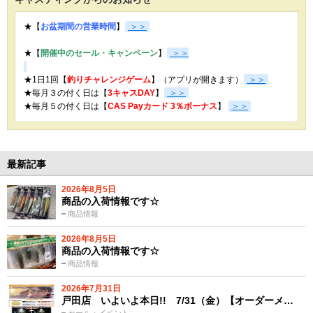
★【
お盆期間の営業時間
】
＞＞
★【
開催中のセール・キャンペーン
】
＞＞
★1日1回【
釣りチャレンジゲーム
】（アプリが開きます）
＞＞
★毎月３の付く日は【
3キャスDAY
】
＞＞
★
毎月５の付く日は【
CAS Payカード 3％ボーナス
】
＞＞
最新記事
2026年8月5日
商品の入荷情報です☆
商品情報
2026年8月5日
商品の入荷情報です☆
商品情報
2026年7月31日
戸田店 いよいよ本日!! 7/31（金）【オーダーメ…