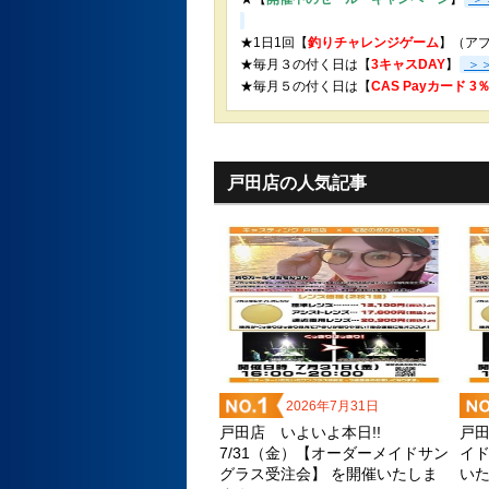
★1日1回【
釣りチャレンジゲーム
】（ア
★毎月３の付く日は【
3キャスDAY
】
＞
★
毎月５の付く日は【
CAS Payカード 
戸田店の人気記事
2026年7月31日
戸田店 いよいよ本日!!
戸田
7/31（金）【オーダーメイドサン
イド
グラス受注会】 を開催いたしま
い