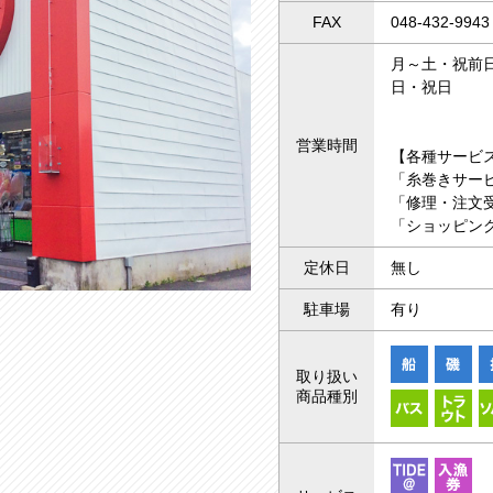
FAX
048-432-9943
月～土・祝前日 
日・祝日 10
営業時間
【各種サービ
「糸巻きサー
「修理・注文受
「ショッピング
定休日
無し
駐車場
有り
取り扱い
商品種別