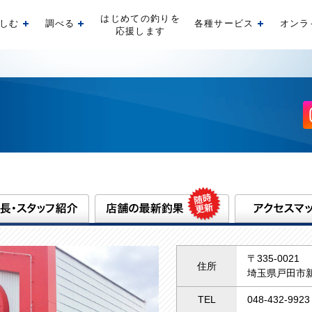
はじめての釣りを
しむ
調べる
各種サービス
オンラ
開く
開く
開く
応援します
〒335-0021
住所
埼玉県戸田市新
TEL
048-432-9923