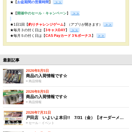
★【
お盆期間の営業時間
】
＞＞
★【
開催中のセール・キャンペーン
】
＞＞
★1日1回【
釣りチャレンジゲーム
】（アプリが開きます）
＞＞
★毎月３の付く日は【
3キャスDAY
】
＞＞
★
毎月５の付く日は【
CAS Payカード 3％ボーナス
】
＞＞
最新記事
2026年8月5日
商品の入荷情報です☆
商品情報
2026年8月5日
商品の入荷情報です☆
商品情報
2026年7月31日
戸田店 いよいよ本日!! 7/31（金）【オーダーメ…
セール・イベント