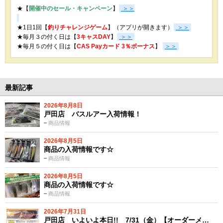
★【
開催中のセール・キャンペーン
】
＞＞
★1日1回【
釣りチャレンジゲーム
】（アプリが開きます）
＞＞
★毎月３の付く日は【
3キャスDAY
】
＞＞
★
毎月５の付く日は【
CAS Payカード 3％ボーナス
】
＞＞
最新記事
2026年8月8日
戸田店 バスルアー入荷情報！
商品情報
2026年8月5日
商品の入荷情報です☆
商品情報
2026年8月5日
商品の入荷情報です☆
商品情報
2026年7月31日
戸田店 いよいよ本日!! 7/31（金）【オーダーメ…