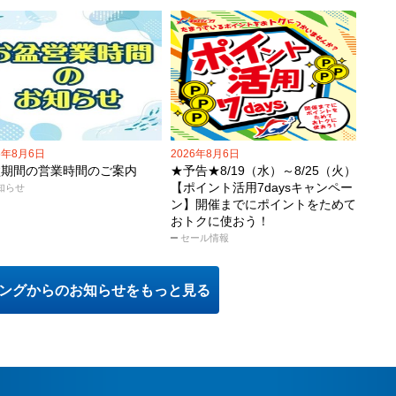
6年8月6日
2026年8月6日
盆期間の営業時間のご案内
★予告★8/19（水）～8/25（火）
【ポイント活用7daysキャンペー
知らせ
ン】開催までにポイントをためて
おトクに使おう！
セール情報
ングからのお知らせをもっと見る