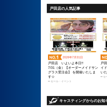
戸田店の人気記事
2026年7月31日
戸田店 いよいよ本日!!
戸田
7/31（金）【オーダーメイドサン
イド
グラス受注会】 を開催いたしま
い
す☆
セ
セール・イベント
キャスティングからのお知