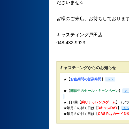
ださいませ☆
皆様のご来店、お待ちしております
キャスティング戸田店
048-432-9923
キャスティングからのお知らせ
★【
お盆期間の営業時間
】
＞＞
★【
開催中のセール・キャンペーン
】
＞
★1日1回【
釣りチャレンジゲーム
】（ア
★毎月３の付く日は【
3キャスDAY
】
＞
★
毎月５の付く日は【
CAS Payカード 