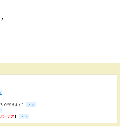
♪
＞
プリが開きます）
＞＞
＞
3％ボーナス
】
＞＞