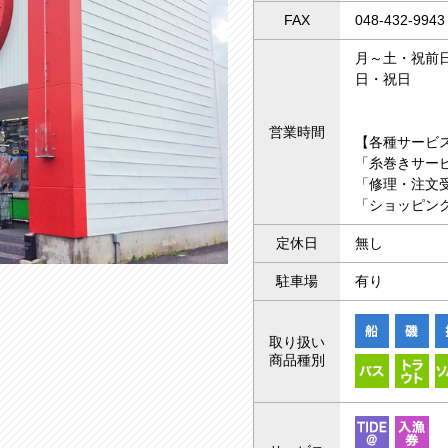
FAX
048-432-9943
月～土・祝前日 
日・祝日 10
営業時間
【各種サービ
「糸巻きサー
「修理・注文受
「ショッピング
定休日
無し
駐車場
有り
取り扱い
商品種別