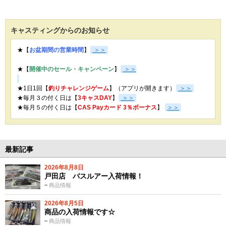
キャスティングからのお知らせ
★【
お盆期間の営業時間
】
＞＞
★【
開催中のセール・キャンペーン
】
＞＞
★1日1回【
釣りチャレンジゲーム
】（アプリが開きます）
＞＞
★毎月３の付く日は【
3キャスDAY
】
＞＞
★
毎月５の付く日は【
CAS Payカード 3％ボーナス
】
＞＞
最新記事
2026年8月8日
戸田店 バスルアー入荷情報！
商品情報
2026年8月5日
商品の入荷情報です☆
商品情報