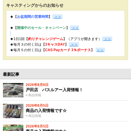
キャスティングからのお知らせ
★【
お盆期間の営業時間
】
＞＞
★【
開催中のセール・キャンペーン
】
＞＞
★1日1回【
釣りチャレンジゲーム
】（アプリが開きます）
＞＞
★毎月３の付く日は【
3キャスDAY
】
＞＞
★
毎月５の付く日は【
CAS Payカード 3％ボーナス
】
＞＞
最新記事
2026年8月8日
戸田店 バスルアー入荷情報！
商品情報
2026年8月5日
商品の入荷情報です☆
商品情報
2026年8月5日