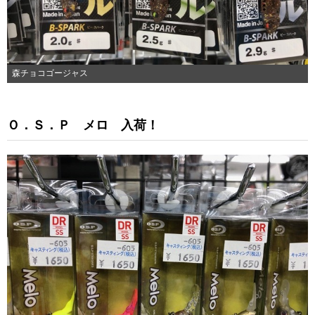
森チョコゴージャス
Ｏ．Ｓ．Ｐ メロ 入荷！