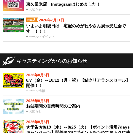
東久留米店 Instagramはじめました！
お知らせ
2026年7月31日
いよいよ明後日は「宅配のめがねやさん展示受注会で
す」！！！
セール・イベント
キャスティングからのお知らせ
2026年8月6日
8/7（金）～10/12（月・祝）【鮎クリアランスセール】
開催！！
セール情報
2026年8月6日
お盆期間の営業時間のご案内
お知らせ
2026年8月6日
★予告★8/19（水）～8/25（火）【ポイント活用7days
キャンペーン】開催までにポイントをためておトクに使