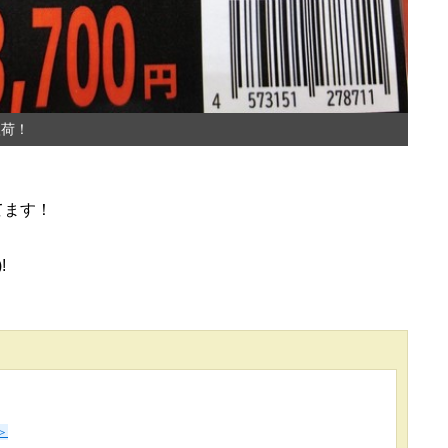
入荷！
てます！
!
＞