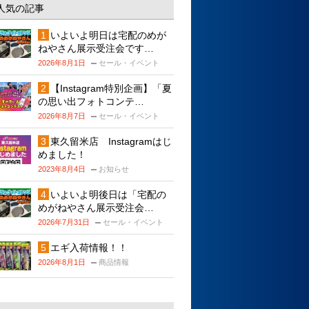
人気の記事
いよいよ明日は宅配のめが
ねやさん展示受注会です…
2026年8月1日
セール・イベント
【Instagram特別企画】「夏
の思い出フォトコンテ…
2026年8月7日
セール・イベント
東久留米店 Instagramはじ
めました！
2023年8月4日
お知らせ
いよいよ明後日は「宅配の
めがねやさん展示受注会…
2026年7月31日
セール・イベント
エギ入荷情報！！
2026年8月1日
商品情報