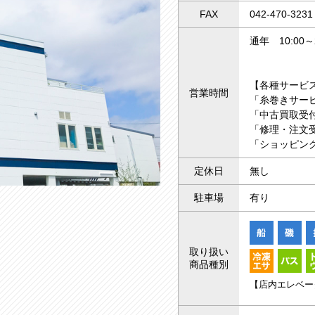
FAX
042-470-3231
通年 10:00～2
【各種サービ
営業時間
「糸巻きサー
「中古買取受付
「修理・注文受
「ショッピング
定休日
無し
駐車場
有り
取り扱い
商品種別
【店内エレベー