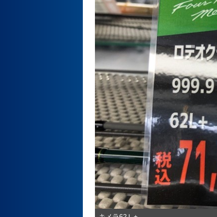
キメラ62Ｌ+