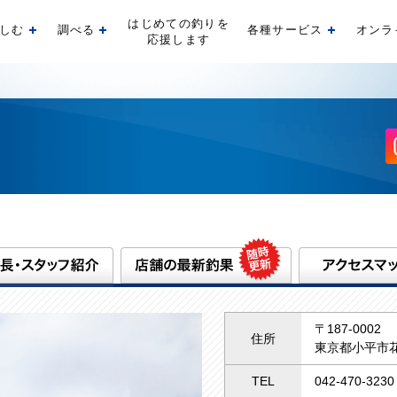
はじめての釣りを
しむ
調べる
各種サービス
オンラ
開く
開く
開く
応援します
〒187-0002
住所
東京都小平市花
TEL
042-470-3230