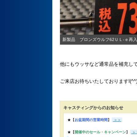
新製品 ブロンズウルフ62ＵＬ-ｅ再
他にもウッサなど通常品を補充し
ご来店お待ちいたしております!(^^)
キャスティングからのお知らせ
★【
お盆期間の営業時間
】
＞＞
★【
開催中のセール・キャンペーン
】
＞