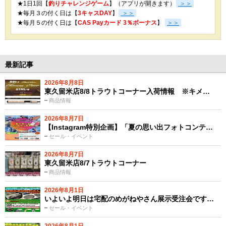
★1日1回【
釣りチャレンジゲーム
】（アプリが開きます）
＞＞
★毎月３の付く日は【
3キャスDAY
】
＞＞
★
毎月５の付く日は【
CAS Payカード 3％ボーナス
】
＞＞
最新記事
2026年8月8日
東久留米店8/8トラウトコーナー入荷情報 ※キメ…
商品情報
2026年8月7日
【Instagram特別企画】「夏の思い出フォトコンテ…
セール・イベント
2026年8月7日
東久留米店8/7トラウトコーナー
商品情報
2026年8月1日
いよいよ明日は宅配のめがねやさん展示受注会です…
セール・イベント