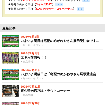
★1日1回【
釣りチャレンジゲーム
】（アプリが開きます）
＞＞
★毎月３の付く日は【
3キャスDAY
】
＞＞
★
毎月５の付く日は【
CAS Payカード 3％ボーナス
】
＞＞
最新記事
2026年8月1日
いよいよ明日は宅配のめがねやさん展示受注会です…
セール・イベント
2026年8月1日
エギ入荷情報！！
商品情報
2026年7月31日
いよいよ明後日は「宅配のめがねやさん展示受注会…
セール・イベント
2026年7月31日
東久留米店7/31トラウトコーナー
商品情報
2026年7月30日