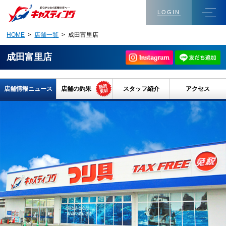
LOGIN
HOME
>
店舗一覧
> 成田富里店
成田富里店
店舗情報ニュース
店舗の釣果
スタッフ紹介
アクセス