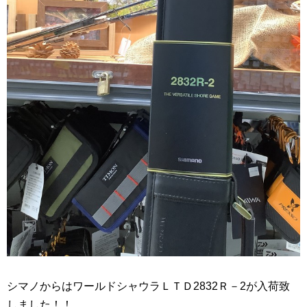
シマノからはワールドシャウラＬＴＤ2832Ｒ－2が入荷致
しました！！