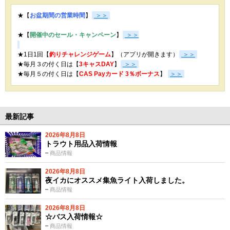
★【
お盆期間の営業時間
】
＞＞
★【
開催中のセール・キャンペーン
】
＞＞
★1日1回【
釣りチャレンジゲーム
】（アプリが開きます）
＞＞
★毎月３の付く日は【
3キャスDAY
】
＞＞
★
毎月５の付く日は【
CAS Payカード 3％ボーナス
】
＞＞
最新記事
2026年8月8日
トラウト用品入荷情報
商品情報
2026年8月8日
夜イカにオススメ集魚ライト入荷しました。
商品情報
2026年8月8日
☆バス入荷情報☆
商品情報