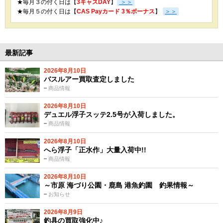
★毎月３の付く日は【
3キャスDAY
】
＞＞
★
毎月５の付く日は【
CAS Payカード 3％ボーナス
】
＞＞
最新記事
2026年8月10日
バスルアー買取査定しました
商品情報
2026年8月10日
デュエル浮子スッテ2.5号が入荷しました。
商品情報
2026年8月10日
へら浮子「正水作」大量入荷中!!
商品情報
2026年8月10日
～市原 海づり公園・鹿島 港魚釣園 釣果情報～
お知らせ
2026年8月9日
釣具の買取強化中♪