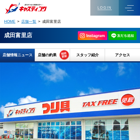
LOGIN
HOME
>
店舗一覧
> 成田富里店
成田富里店
店舗情報ニュース
店舗の釣果
スタッフ紹介
アクセス