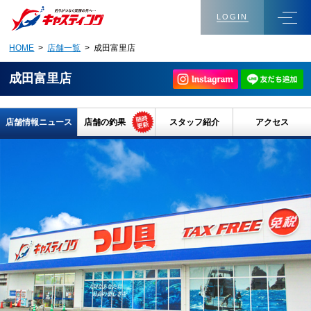
LOGIN
HOME
>
店舗一覧
> 成田富里店
成田富里店
店舗情報ニュース
店舗の釣果
スタッフ紹介
アクセス