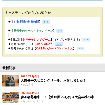
キャスティングからのお知らせ
★【
お盆期間の営業時間
】
＞＞
★【
開催中のセール・キャンペーン
】
＞＞
★1日1回【
釣りチャレンジゲーム
】（アプリが開きます）
＞＞
★毎月３の付く日は【
3キャスDAY
】
＞＞
★
毎月５の付く日は【
CAS Payカード 3％ボーナス
】
＞＞
最新記事
2026年8月6日
人気番手スピニングリール、入荷しました！
商品情報
2026年8月6日
参加者募集中！！【第13回 へら釣り大会in椎の木…
セール・イベント