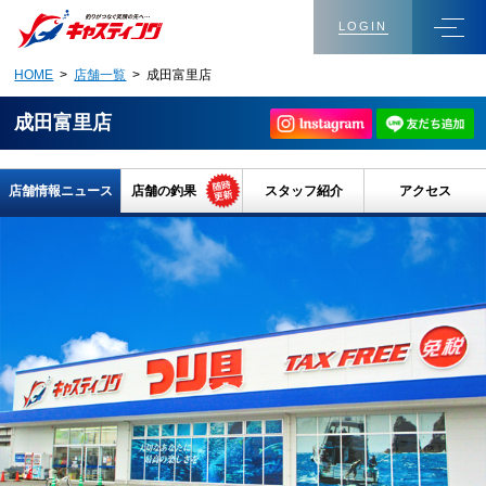
LOGIN
HOME
>
店舗一覧
> 成田富里店
成田富里店
店舗情報ニュース
店舗の釣果
スタッフ紹介
アクセス