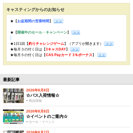
キャスティングからのお知らせ
★【
お盆期間の営業時間
】
＞＞
★【
開催中のセール・キャンペーン
】
＞＞
★1日1回【
釣りチャレンジゲーム
】（アプリが開きます）
＞＞
★毎月３の付く日は【
3キャスDAY
】
＞＞
★
毎月５の付く日は【
CAS Payカード 3％ボーナス
】
＞＞
最新記事
2026年8月8日
☆バス入荷情報☆
商品情報
2026年8月8日
☆イベントのご案内☆
セール・イベント
2026年8月7日