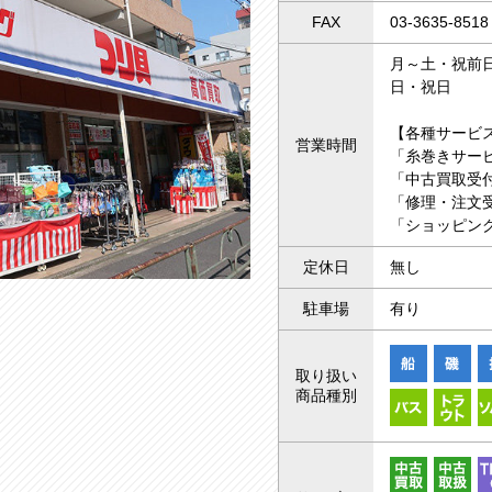
FAX
03-3635-8518
月～土・祝前日 
日・祝日 10
【各種サービ
営業時間
「糸巻きサー
「中古買取受付
「修理・注文受
「ショッピング
定休日
無し
駐車場
有り
取り扱い
商品種別