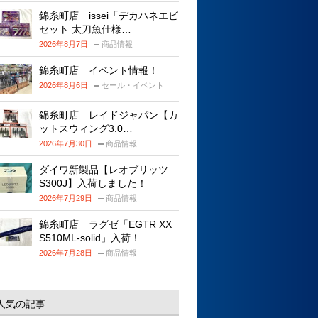
錦糸町店 issei「デカハネエビ
セット 太刀魚仕様…
2026年8月7日
商品情報
錦糸町店 イベント情報！
2026年8月6日
セール・イベント
錦糸町店 レイドジャパン【カ
ットスウィング3.0…
2026年7月30日
商品情報
ダイワ新製品【レオブリッツ
S300J】入荷しました！
2026年7月29日
商品情報
錦糸町店 ラグゼ「EGTR XX
S510ML-solid」入荷！
2026年7月28日
商品情報
人気の記事