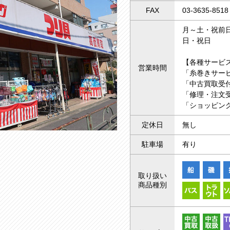
FAX
03-3635-8518
月～土・祝前日 
日・祝日 10
【各種サービ
営業時間
「糸巻きサー
「中古買取受付
「修理・注文受
「ショッピング
定休日
無し
駐車場
有り
取り扱い
商品種別