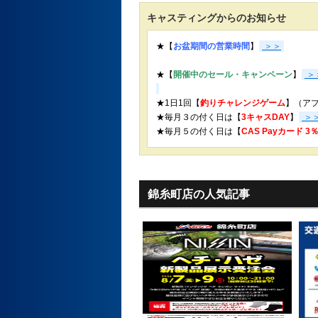
キャスティングからのお知らせ
★【
お盆期間の営業時間
】
＞＞
★【
開催中のセール・キャンペーン
】
＞
★1日1回【
釣りチャレンジゲーム
】（ア
★毎月３の付く日は【
3キャスDAY
】
＞
★
毎月５の付く日は【
CAS Payカード 
錦糸町店の人気記事