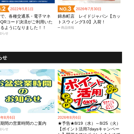
2022年5月1日
2026年7月30日
店で、各種交通系・電子マネ
錦糸町店 レイドジャパン【カッ
・QRコード決済がご利用いた
トスウィング3.0】入荷！
けるようになりました！！
商品情報
知らせ
らせ
6年8月6日
2026年8月6日
盆期間の営業時間のご案内
★予告★8/19（水）～8/25（火）
【ポイント活用7daysキャンペー
知らせ