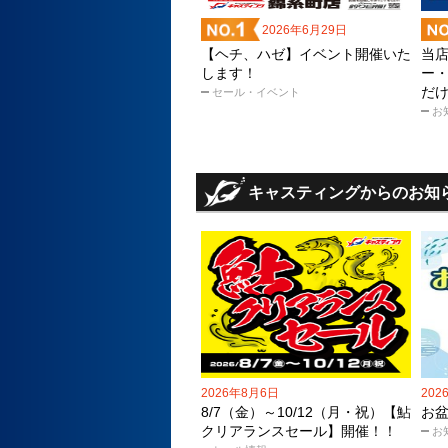
2026年6月29日
【ヘチ、ハゼ】イベント開催いた
当
します！
ー
だ
セール・イベント
お
キャスティングからのお知
2026年8月6日
202
8/7（金）～10/12（月・祝）【鮎
お
クリアランスセール】開催！！
お