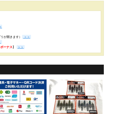
＞
プリが開きます）
＞＞
＞
3％ボーナス
】
＞＞