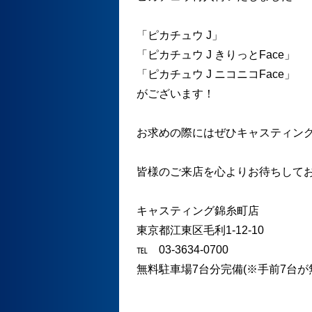
「ピカチュウ J」
「ピカチュウ J きりっとFace」
「ピカチュウ J ニコニコFace」
がございます！
お求めの際にはぜひキャスティン
皆様のご来店を心よりお待ちして
キャスティング錦糸町店
東京都江東区毛利1-12-10
℡ 03-3634-0700
無料駐車場7台分完備(※手前7台