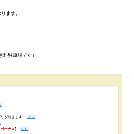
おります。
が無料駐車場です）
＞
プリが開きます）
＞＞
＞
3％ボーナス
】
＞＞