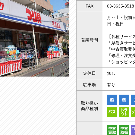
FAX
03-3635-8518
月～土・祝前日 
日・祝日 10
【各種サービ
営業時間
「糸巻きサー
「中古買取受付
「修理・注文受
「ショッピング
定休日
無し
駐車場
有り
取り扱い
商品種別