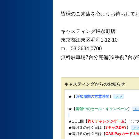
皆様のご来店を心よりお待ちして
キャスティング錦糸町店
東京都江東区毛利1-12-10
℡ 03-3634-0700
無料駐車場7台分完備(※手前7台
キャスティングからのお知らせ
★【
お盆期間の営業時間
】
＞＞
★【
開催中のセール・キャンペーン
】
＞
★1日1回【
釣りチャレンジゲーム
】（ア
★毎月３の付く日は【
3キャスDAY
】
＞
★
毎月５の付く日は【
CAS Payカード 