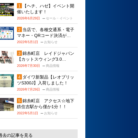
【ヘチ、ハゼ】イベント開
催いたします！
2026年6月29日
セール・イベント
当店で、各種交通系・電子
マネー・QRコード決済が…
2022年5月1日
お知らせ
錦糸町店 レイドジャパン
【カットスウィング3.0…
2026年7月30日
商品情報
ダイワ新製品【レオブリッ
ツS300J】入荷しました！
2026年7月29日
商品情報
錦糸町店 アクセス☆地下
鉄住吉駅から僅か1分！！
2022年5月1日
お知らせ
過去の記事を見る