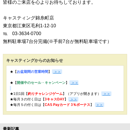
皆様のご来店を心よりお待ちしております。
キャスティング錦糸町店
東京都江東区毛利1-12-10
℡ 03-3634-0700
無料駐車場7台分完備(※手前7台が無料駐車場です）
キャスティングからのお知らせ
★【
お盆期間の営業時間
】
＞＞
★【
開催中のセール・キャンペーン
】
＞＞
★1日1回【
釣りチャレンジゲーム
】（アプリが開きます）
＞＞
★毎月３の付く日は【
3キャスDAY
】
＞＞
★
毎月５の付く日は【
CAS Payカード 3％ボーナス
】
＞＞
最新記事