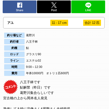
アユ
11 - 17 cm
合計 12 匹
釣り場など
葛野川
釣行者
八王子林
釣種
鮎
ロッド
グラスリ90
ライン
エステル02
時間
9:00～12:30
費用
年券10000円 オトリ１匹600円
八王子林です
鮎解禁（昨日）です
葛野川集合らしいです
宮古橋の上から岡本名人発見
準備してる時に宗像さん&星野さん夫婦登場