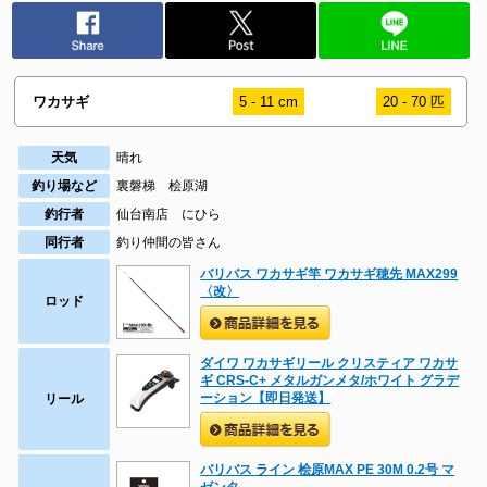
ワカサギ
5 - 11 cm
20 - 70 匹
天気
晴れ
釣り場など
裏磐梯 桧原湖
釣行者
仙台南店 にひら
同行者
釣り仲間の皆さん
バリバス ワカサギ竿 ワカサギ穂先 MAX299
〈改〉
ロッド
ダイワ ワカサギリール クリスティア ワカサ
ギ CRS-C+ メタルガンメタ/ホワイト グラデ
ーション【即日発送】
リール
バリバス ライン 桧原MAX PE 30M 0.2号 マ