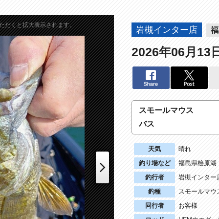
ただくと拡大表示されます。
岩槻インター店
福
2026年06月13
スモールマウス
バス
天気
晴れ
釣り場など
福島県桧原湖
釣行者
岩槻インター
釣種
スモールマウ
Next
同行者
お客様