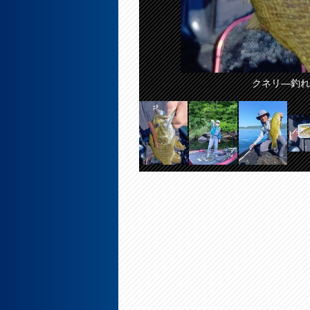
クネリ―釣れ