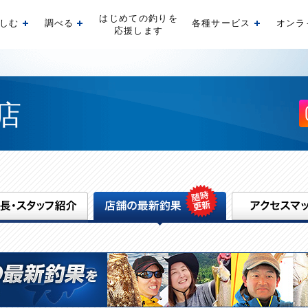
はじめての釣りを
しむ
調べる
各種サービス
オンラ
開く
開く
開く
応援します
店