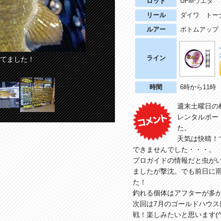
ロッド
UFMウエダ プ
リール
ダイワ トーナ
ルアー
ボトムアップ
ライン
パッションズ代表の荻原さん。
てました！
時間
6時から11時
週末土曜日の
レンタルボー
た。
天気は快晴！
できませんでした・・・。
プロガイドの情報だと虫が
ましたが撃沈。でも前日に
た！
釣れる個体はアフターが多
次回は7月のゴールドハウ
戦！楽しみたいと思います(^