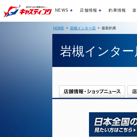
NEWS
店舗情報
釣果情報
楽
開く
開く
HOME
>
岩槻インター店
> 最新釣果
岩槻インター