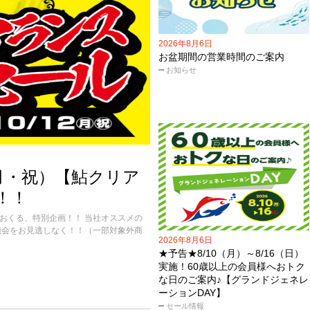
2026年8月6日
お盆期間の営業時間のご案内
お知らせ
2（月・祝）【鮎クリア
！！
おくる、特別企画！！ 当社オススメの
機会をお見逃しなく！！（一部対象外商
2026年8月6日
★予告★8/10（月）～8/16（日）
実施！60歳以上の会員様へおトク
な日のご案内♪【グランドジェネレ
ーションDAY】
セール情報