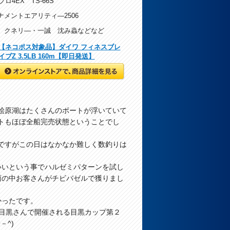
ロ4EX TS-66S
メントエアリティ―2506
 クネリ―・一誠 沈み蟲などなど
【ネコポス対象品】ダイワ フィネスブレ
イブZ 3.5LB 160m【即日発送】
マグロも釣るけどバスも好き(^－^)
桧原湖はたくさんのボートが浮いていて
トもほぼ全船完売状態ということでし
ですがこの日はなかなか難しく数釣りは
いいという事でハルゼミパターンを試し
雨の中お客さんがチビバゼルで獲りまし
かったです。
ス目黒さんで開催される目黒カップ第２
－^)