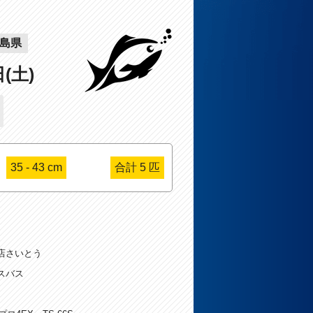
島県
日(土)
35 - 43 cm
合計 5 匹
店さいとう
スバス