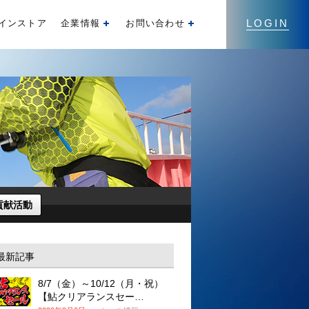
LOGIN
インストア
企業情報
お問い合わせ
開く
開く
貢献活動
最新記事
8/7（金）～10/12（月・祝）
【鮎クリアランスセー…