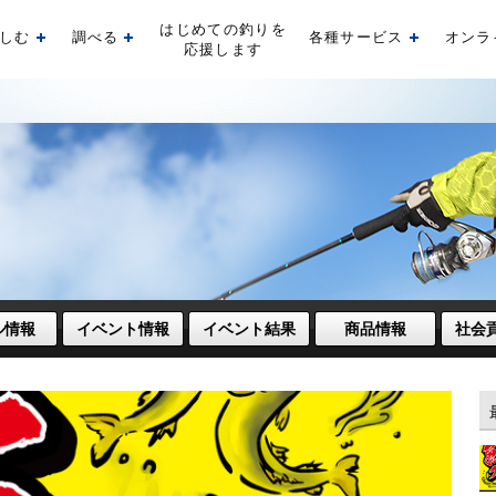
はじめての釣りを
しむ
調べる
各種サービス
オンラ
開く
開く
開く
応援します
ル情報
イベント情報
イベント結果
商品情報
社会