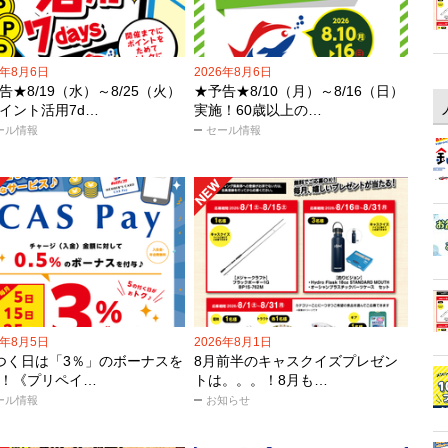
6年8月6日
2026年8月6日
告★8/19（水）～8/25（火）
★予告★8/10（月）～8/16（日）
イント活用7d…
実施！60歳以上の…
ール情報
セール情報
6年8月5日
2026年8月1日
つく日は「3％」のボーナスを
8月前半のキャスクイズプレゼン
！《プリペイ…
トは。。。！8月も…
ール情報
お知らせ