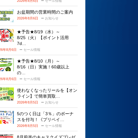
2026年8月6日
セール情報
お盆期間の営業時間のご案内
2026年8月6日
お知らせ
★予告★8/19（水）～
8/25（火）【ポイント活用
7d…
026年8月6日
セール情報
★予告★8/10（月）～
8/16（日）実施！60歳以上
の…
026年8月6日
セール情報
使わなくなったリールを【オン
ライン】で簡単買取…
2026年8月5日
お知らせ
5のつく日は「3％」のボーナ
スを付与！《プリペイ…
2026年8月5日
セール情報
8月前半のキャスクイズプレゼ