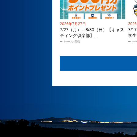
2026年7月27日
202
7/27（月）～8/30（日）【キャス
7/
ティング倶楽部】…
学生
セール情報
セ