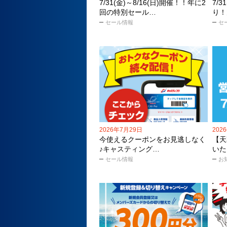
7/31(金)～8/16(日)開催！！年に2
7/
回の特別セール…
り！
セール情報
セ
2026年7月29日
202
今使えるクーポンをお見逃しなく
【天
♪キャスティング…
いた
セール情報
お