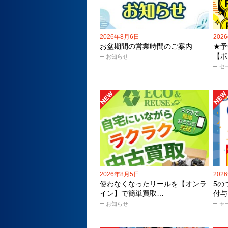
2026年8月6日
202
お盆期間の営業時間のご案内
★予
【ポ
お知らせ
セ
2026年8月5日
202
使わなくなったリールを【オンラ
5の
イン】で簡単買取…
付与
お知らせ
セ