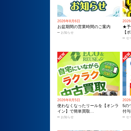
2026年8月6日
202
お盆期間の営業時間のご案内
★予
【ポ
お知らせ
セ
2026年8月5日
202
使わなくなったリールを【オンラ
5の
イン】で簡単買取…
付与
お知らせ
セ