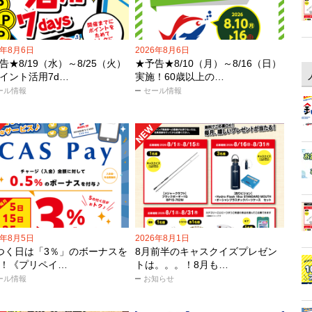
6年8月6日
2026年8月6日
告★8/19（水）～8/25（火）
★予告★8/10（月）～8/16（日）
イント活用7d…
実施！60歳以上の…
ール情報
セール情報
6年8月5日
2026年8月1日
つく日は「3％」のボーナスを
8月前半のキャスクイズプレゼン
！《プリペイ…
トは。。。！8月も…
ール情報
お知らせ