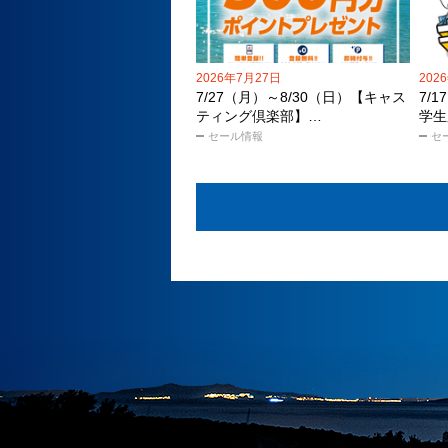
2026年7月27日
202
7/27（月）～8/30（日）【キャス
7/
ティング倶楽部】…
学生
セール情報
セ