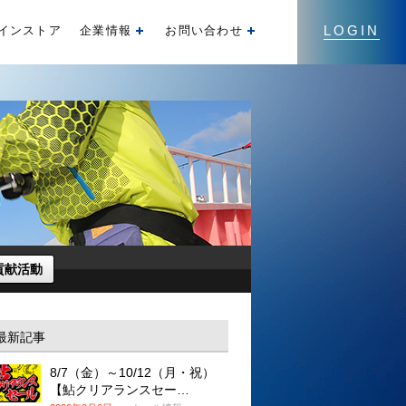
LOGIN
インストア
企業情報
お問い合わせ
開く
開く
貢献活動
最新記事
8/7（金）～10/12（月・祝）
【鮎クリアランスセー…