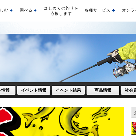
はじめての釣りを
しむ
調べる
各種サービス
オンラ
開く
開く
開く
応援します
ル情報
イベント情報
イベント結果
商品情報
社会