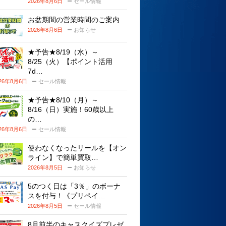
2026年8月6日
セール情報
お盆期間の営業時間のご案内
2026年8月6日
お知らせ
★予告★8/19（水）～
8/25（火）【ポイント活用
7d…
026年8月6日
セール情報
★予告★8/10（月）～
8/16（日）実施！60歳以上
の…
026年8月6日
セール情報
使わなくなったリールを【オン
ライン】で簡単買取…
2026年8月5日
お知らせ
5のつく日は「3％」のボーナ
スを付与！《プリペイ…
2026年8月5日
セール情報
8月前半のキャスクイズプレゼ