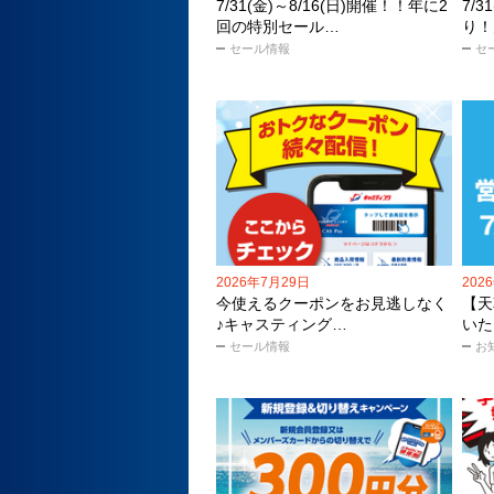
7/31(金)～8/16(日)開催！！年に2
7/
回の特別セール…
り！
セール情報
セ
2026年7月29日
202
今使えるクーポンをお見逃しなく
【天
♪キャスティング…
いた
セール情報
お