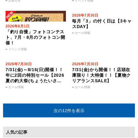
お知らせ
イベント情報
抽選ページ】！！
2026年7月30日
毎月「3」の付く日は【3キャ
2026年8月1日
スDAY】
「釣り自慢」フォトコンテス
セール情報
ト、7月・8月のフォトコン開
催！
イベント情報
2026年7月30日
2026年7月30日
7/31(金)～8/16(日)開催！！
7/31(金)から開催！！店頭在
年に2回の特別セール【2026
庫限り！大特価！！【夏物ク
夏の釣大祭(ちょうたいさ
リアランスSALE】
い）第2弾】
セール情報
セール情報
次の12件を表示
人気の記事