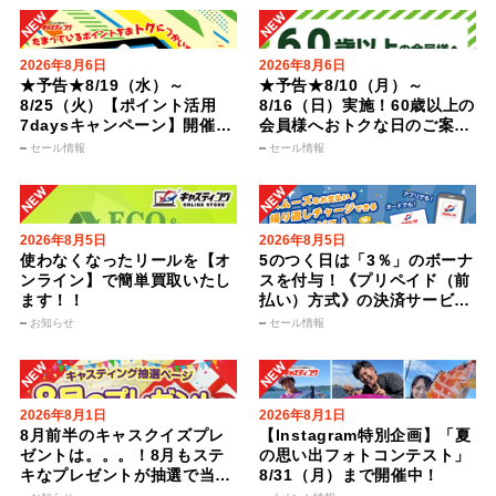
2026年8月6日
2026年8月6日
★予告★8/19（水）～
★予告★8/10（月）～
8/25（火）【ポイント活用
8/16（日）実施！60歳以上の
7daysキャンペーン】開催ま
会員様へおトクな日のご案内
でにポイントをためておトク
♪【グランドジェネレーショ
セール情報
セール情報
に使おう！
ンDAY】
2026年8月5日
2026年8月5日
使わなくなったリールを【オ
5のつく日は「3％」のボーナ
ンライン】で簡単買取いたし
スを付与！《プリペイド（前
ます！！
払い）方式》の決済サービス
【CAS Pay】
お知らせ
セール情報
2026年8月1日
2026年8月1日
8月前半のキャスクイズプレ
【Instagram特別企画】「夏
ゼントは。。。！8月もステ
の思い出フォトコンテスト」
キなプレゼントが抽選で当た
8/31（月）まで開催中！
る！【キャスティング倶楽部