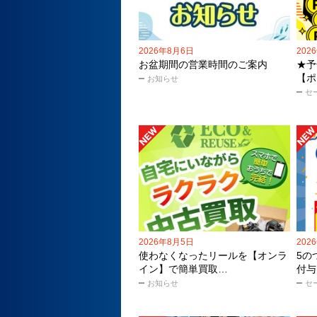
2026年8月6日
202
お盆期間の営業時間のご案内
★予
【ポ
お知らせ
セ
2026年8月5日
202
使わなくなったリールを【オンラ
5の
イン】で簡単買取…
付与
お知らせ
セ