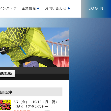
LOGIN
インストア
企業情報
お問い合わせ
開く
開く
貢献活動
最新記事
8/7（金）～10/12（月・祝）
【鮎クリアランスセー…