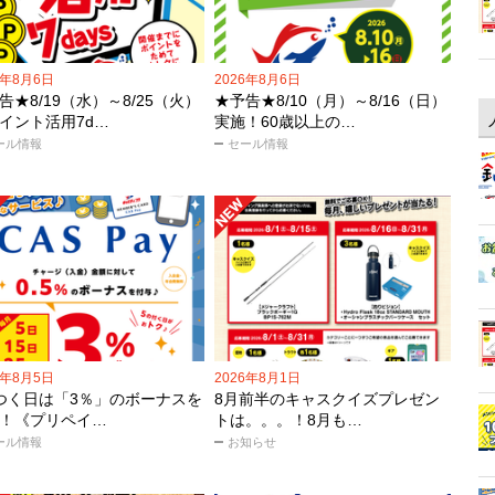
6年8月6日
2026年8月6日
告★8/19（水）～8/25（火）
★予告★8/10（月）～8/16（日）
イント活用7d…
実施！60歳以上の…
ール情報
セール情報
6年8月5日
2026年8月1日
つく日は「3％」のボーナスを
8月前半のキャスクイズプレゼン
！《プリペイ…
トは。。。！8月も…
ール情報
お知らせ