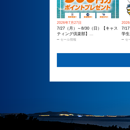
2026年7月27日
202
7/27（月）～8/30（日）【キャス
7/
ティング倶楽部】…
学生
セール情報
セ