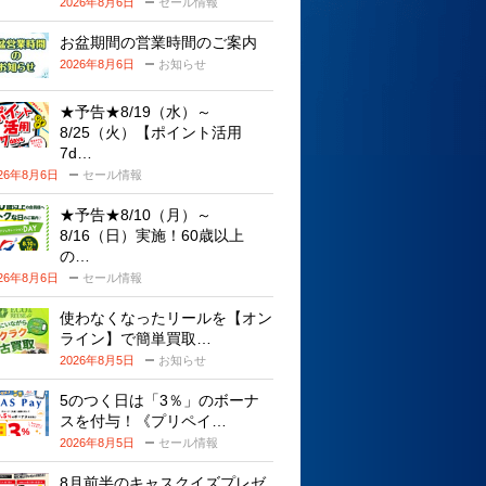
2026年8月6日
セール情報
お盆期間の営業時間のご案内
2026年8月6日
お知らせ
★予告★8/19（水）～
8/25（火）【ポイント活用
7d…
026年8月6日
セール情報
★予告★8/10（月）～
8/16（日）実施！60歳以上
の…
026年8月6日
セール情報
使わなくなったリールを【オン
ライン】で簡単買取…
2026年8月5日
お知らせ
5のつく日は「3％」のボーナ
スを付与！《プリペイ…
2026年8月5日
セール情報
8月前半のキャスクイズプレゼ