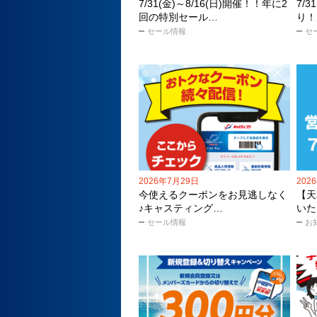
7/31(金)～8/16(日)開催！！年に2
7/
回の特別セール…
り！
セール情報
セ
2026年7月29日
202
今使えるクーポンをお見逃しなく
【天
♪キャスティング…
いた
セール情報
お