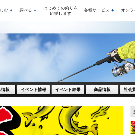
はじめての釣りを
しむ
調べる
各種サービス
オンラ
開く
開く
開く
応援します
ル情報
イベント情報
イベント結果
商品情報
社会