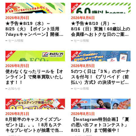
2026年8月6日
2026年8月6日
★予告★8/19（水）～
★予告★8/10（月）～
8/25（火）【ポイント活用
8/16（日）実施！60歳以上の
7daysキャンペーン】開催ま
会員様へおトクな日のご案内
でにポイントをためておトク
♪【グランドジェネレーショ
セール情報
セール情報
に使おう！
ンDAY】
2026年8月5日
2026年8月5日
使わなくなったリールを【オ
5のつく日は「3％」のボーナ
ンライン】で簡単買取いたし
スを付与！《プリペイド（前
ます！！
払い）方式》の決済サービス
【CAS Pay】
お知らせ
セール情報
2026年8月1日
2026年8月1日
8月前半のキャスクイズプレ
【Instagram特別企画】「夏
ゼントは。。。！8月もステ
の思い出フォトコンテスト」
キなプレゼントが抽選で当た
8/31（月）まで開催中！
る！【キャスティング倶楽部